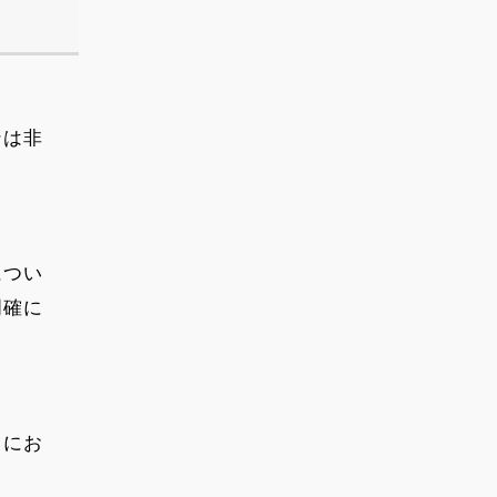
ンは非
につい
明確に
スにお