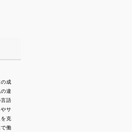
業の成
化の違
の言語
修やサ
題を克
業で働