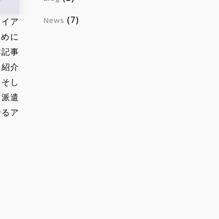
(7)
News
ライア
ために
本記事
を紹介
、そし
、派遣
せるア