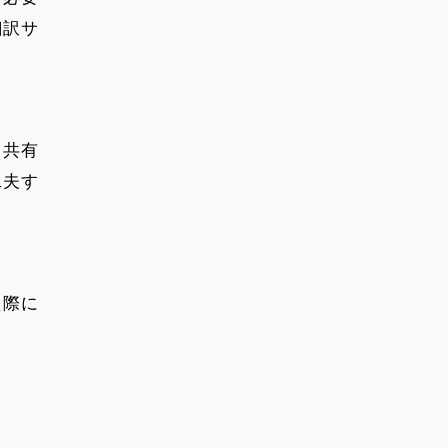
翻訳サ
、共有
工夫す
た際に