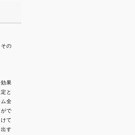
、その
つ効果
設定と
ーム全
とがで
向けて
け出す